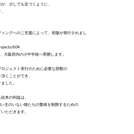
来が、少しでも近づくように、
す。
ディングへのご支援によって、初版が発行されまし
projects/604
冊を、大阪府内の小中学校へ寄贈します。
プロジェクト実行のために必要な部数の
を頂くことができ、
りました。
た絵本の利益は、
う、飼い主のいない猫たちの繁殖を制限するための
ていただきます。