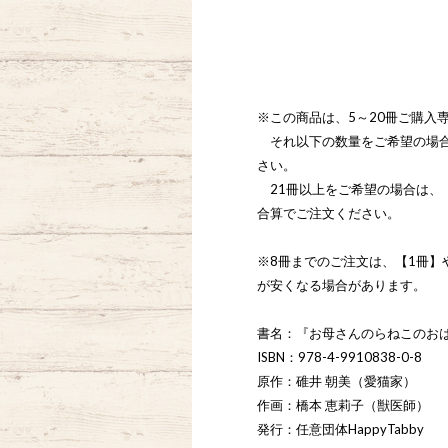
※この商品は、5～20冊ご購入
それ以下の数量をご希望の場合
さい。
21冊以上をご希望の場合は、【
合算でご注文ください。
※8冊までのご注文は、【1冊】
が安くなる場合があります。
書名：『お母さんのらねこのお
ISBN：978-4-9910838-0-8
原作：碓井 朝美（愛猫家）
作画：橋本 恵莉子（獣医師）
発行：任意団体HappyTabby