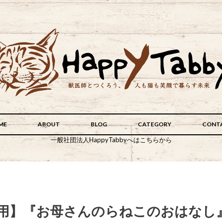
ME
ABOUT
BLOG
CATEGORY
CONT
一般社団法人HappyTabbyへはこちらから
文用】『お母さんのらねこのおはなし