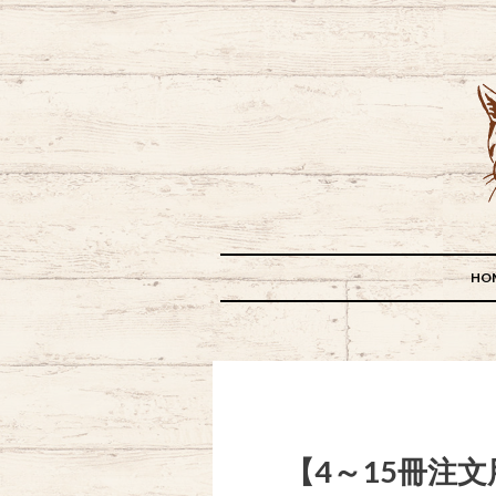
HO
【4～15冊注