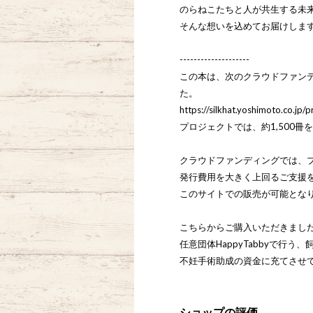
のらねこたちと人が共生する未
そんな想いを込めてお届けしま
--------------------
この本は、次のクラウドファン
た。
https://silkhat.yoshimoto.co.jp/
プロジェクトでは、約1,500
クラウドファンディングでは、
発行費用を大きく上回るご支援
このサイトでの販売が可能とな
こちらからご購入いただきまし
任意団体HappyTabbyで行
不妊手術助成の資金に充てさせ
ショップの評価